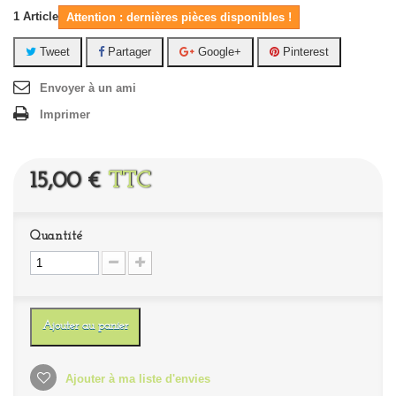
1
Article
Attention : dernières pièces disponibles !
Tweet
Partager
Google+
Pinterest
Envoyer à un ami
Imprimer
15,00 €
TTC
Quantité
Ajouter au panier
Ajouter à ma liste d'envies