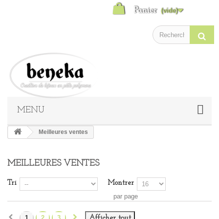
Panier
(vide)
MENU
Meilleures ventes
MEILLEURES VENTES
Tri
Montrer
par page
1
2
3
Afficher tout